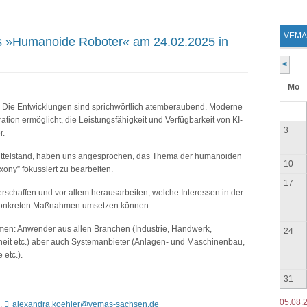
VEMA
reis »Humanoide Roboter« am 24.02.2025 in
<
Mo
Die Entwicklungen sind sprichwörtlich atemberaubend. Moderne
tion ermöglicht, die Leistungsfähigkeit und Verfügbarkeit von KI-
3
r.
 Mittelstand, haben uns angesprochen, das Thema der humanoiden
10
xony” fokussiert zu bearbeiten.
17
rschaffen und vor allem herausarbeiten, welche Interessen in der
t konkreten Maßnahmen umsetzen können.
men: Anwender aus allen Branchen (Industrie, Handwerk,
24
heit etc.) aber auch Systemanbieter (Anlagen- und Maschinenbau,
 etc.).
31
05.08.
7,
alexandra.koehler@vemas-sachsen.de