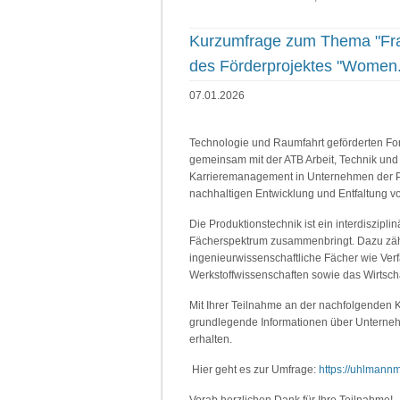
Kurzumfrage zum Thema "Fra
des Förderprojektes "Women.
07.01.2026
Technologie und Raumfahrt geförderten Fo
gemeinsam mit der ATB Arbeit, Technik un
Karrieremanagement in Unternehmen der P
nachhaltigen Entwicklung und Entfaltung vo
Die Produktionstechnik ist ein interdiszip
Fächerspektrum zusammenbringt. Dazu zä
ingenieurwissenschaftliche Fächer wie Verfa
Werkstoffwissenschaften sowie das Wirtsch
Mit Ihrer Teilnahme an der nachfolgenden K
grundlegende Informationen über Unterneh
erhalten.
Hier geht es zur Umfrage:
https://uhlmann
Vorab herzlichen Dank für Ihre Teilnahme!