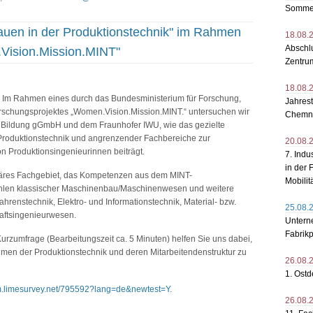
Sommer
uen in der Produktionstechnik" im Rahmen
18.08.
Abschlu
Vision.Mission.MINT"
Zentru
18.08.
Im Rahmen eines durch das Bundesministerium für Forschung,
Jahres
rschungsprojektes „Women.Vision.Mission.MINT.“ untersuchen wir
Chemni
d Bildung gGmbH und dem Fraunhofer IWU, wie das gezielte
roduktionstechnik und angrenzender Fachbereiche zur
20.08.
n Produktionsingenieurinnen beiträgt.
7. Indu
in der 
linäres Fachgebiet, das Kompetenzen aus dem MINT-
Mobili
hlen klassischer Maschinenbau/Maschinenwesen und weitere
hrenstechnik, Elektro- und Informationstechnik, Material- bzw.
25.08.
aftsingenieurwesen.
Untern
Fabrikp
urzumfrage (Bearbeitungszeit ca. 5 Minuten) helfen Sie uns dabei,
men der Produktionstechnik und deren Mitarbeitendenstruktur zu
26.08.
1. Ost
m.limesurvey.net/795592?lang=de&newtest=Y
.
26.08.