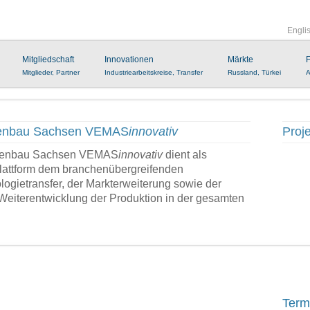
Engli
Mitgliedschaft
Innovationen
Märkte
F
Mitglieder, Partner
Industriearbeitskreise, Transfer
Russland, Türkei
A
nenbau Sachsen VEMAS
innovativ
Proje
inenbau Sachsen VEMAS
innovativ
dient als
Plattform dem branchenübergreifenden
ogietransfer, der Markterweiterung sowie der
Weiterentwicklung der Produktion in der gesamten
Term