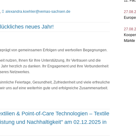
11. Fa
7,
alexandra.koehler@vemas-sachsen.de
27.08.
Europ
ückliches neues Jahr!
27.08.
Kooper
Märkte
 – geprägt von gemeinsamen Erfolgen und wertvollen Begegnungen.
 nutzen, Ihnen für Ihre Unterstützung, Ihr Vertrauen und die
Jahr herzlich zu danken. Ihr Engagement und Ihre Verbundenheit
nseres Netzwerkes.
nnliche Feiertage, Gesundheit, Zufriedenheit und viele erfreuliche
ir uns auf eine weiterhin gute und erfolgreiche Zusammenarbeit.
tilien & Point-of-Care Technologien – Textile
eistung und Nachhaltigkeit" am 02.12.2025 in