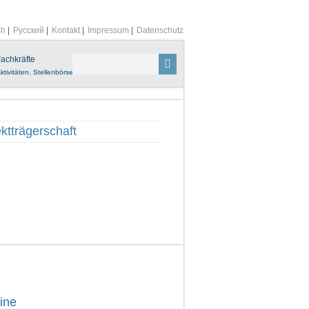
sh
|
Русский
|
Kontakt
|
Impressum
|
Datenschutz
achkräfte
ktivitäten, Stellenbörse
ktträgerschaft
ine