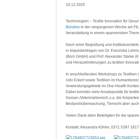
10.12.2025
Technologien – Textile Innovation für Gesu
Bündnis
in der vergangenen Woche am FILK 
Veranstaltung in einem spannendem Theme
Nach einer Begrüßung und Institutsvorstel
in Impulsbeiträgen von Dr. Franziska Lehma
(Born GmbH) und Prof. Alexander Starke (Kli
und Herausforderungen zu textilen Innovati
In anschließenden Workshops zu Textilien i
Udo Eckert sowie Textilien im Humanberei
Anwendungsgebiete im One-Health Kontext d
Dabei konnten viele Ansatzpunkte für textil
Human-/Veterinärbereich u.a. die Körpert
Bestandsüberwachung, Tierwohl aber auch 
Vielen Dank allen Beteiligten für die span
Kontakt: Alexandra Köhler, 0371 5397 181