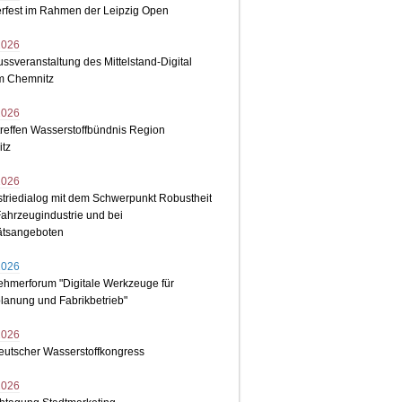
fest im Rahmen der Leipzig Open
2026
ssveranstaltung des Mittelstand-Digital
m Chemnitz
2026
treffen Wasserstoffbündnis Region
tz
2026
striedialog mit dem Schwerpunkt Robustheit
Fahrzeugindustrie und bei
tätsangeboten
2026
ehmerforum "Digitale Werkzeuge für
lanung und Fabrikbetrieb"
2026
deutscher Wasserstoffkongress
2026