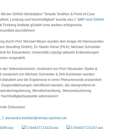
Mit der DIANA-Workstation "Smarte Textilien & Point-of-Care
ndheit, Leistung und Nachhaltigkeit" konnte das
WIR! sind DIANA
Freiberg Institute gGmbH eine weitere erfolgreiche
numfeld durchführen!
lung durch Prof. Michael Meyer wurden den knapp 40 Interessenten
nn (texutling GmbH), Dr. Martin Heise (FILK), Michael Schneider
nik für Klauentiere, Universität Leipzig) aktuelle Entwicklungen
onen vorgestellt.
n der Veterinärmedizin, moderiert von Prof. Alexander Starke &
ch moderiert von Michael Schneider & Dirk Kuhlmeier wurden
iskutiert und die Ergebnisse in einer Plenumsrunde präsentiert.
e Diagnostiklösungen identifiziert werden, die übergreifend im
emperaturregulierung, Wundbehandlung, Stressreduzierung,
Nachhaltigkeitsaspekte adressieren!
nende Diskussion.
7,
alexandra.koehler@vemas-sachsen.de