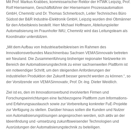
Mit Prof. Markus Krabbes, kommissarischer Rektor der HTWK Leipzig, Prof.
Rolf Hiersemann, Geschäftsführer der Hiersemann Prozessautomation
GmbH, Chemnitz und Dr. Thomas Schmertosch, Leiter Technisches Büro
Südost der B&R Industrie-Elektronik GmbH, Leipzig wurden drei Obmänner
für den Arbeitskreis bestellt. Herr Michael Hoffmann, Abteilungsleiter
Automatisierung im Fraunhofer IWU, Chemnitz wird das Leitungsteam als
Koordinator unterstützen.
„Mit dem Aufbau von Industriearbeitskreisen im Rahmen des
Innovationsverbundes Maschinenbau Sachsen VEMAS
innovativ
betreten
wir Neuland. Die Zusammenführung bisheriger regionaler Netzwerke im
Bereich der Automatisierungstechnik zu einer sachsenweiten Plattform ist
ein notwendiger Schritt, um den steigenden Anforderungen der
industriellen Produktion der Zukunft besser gerecht werden zu können.“, so
der Vorsitzende von VEMAS
innovativ
, Prof. Dr.-Ing. Dieter Weidlich.
Ziel ist es, den im Innovationsverbund involvierten Firmen und
Forschungseinrichtungen eine fachbezogene Plattform zum Informations-
und Erfahrungsaustausch sowie zur Vorbereitung konkreter FuE-Projekte
zur Verfügung zu stellen. Darüber hinaus sollen die Kunden und Nutzer
von Automatisierungslösungen angesprochen werden, sich aktiv an der
Ideenfindung und -umsetzung zukunftsweisender Technologien und
Ausrüstungen der Automatisierungstechnik zu beteiligen.