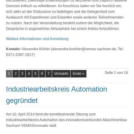
darzustellen, zukünftige Entwicklungen zu skizzieren und zugleich aktuelle
Grenzen kritisch zu reflektieren. Im Anschluss laden wir Sie herzlich ein,
sich aktiv an der Diskussion zu beteiligen und die Gelegenheit zum
Austausch mit Expertinnen und Experten sowie anderen Teilnehmenden
zu nutzen. Nach der Veranstaltung besteht zudem die Möglichkeit, die
Gespräche in angenehmer Atmosphäre bei einem Imbiss fortzuführen.
Weitere Informationen und Anmeldung
Kontakt:
Alexandra Köhler (alexandra.koehler@vemas-sachsen.de, Tel:
0371-5397-1817)
Seite 1 von 16
1
2
3
4
5
6
7
Vorwärts
Ende »
Industriearbeitskreis Automation
gegründet
Am 10. April 2014 fand die konstituierende Sitzung zum
Industriearbeitskreis Automation des Innovationsverbundes Maschinenbau
Sachsen VEMAS
innovativ
statt.