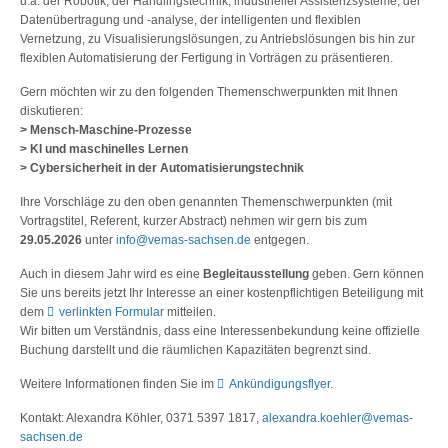
u.a. der Robotik, der Handlingstechnik, industrieller Assistenzsysteme, der
Datenübertragung und -analyse, der intelligenten und flexiblen
Vernetzung, zu Visualisierungslösungen, zu Antriebslösungen bis hin zur
flexiblen Automatisierung der Fertigung in Vorträgen zu präsentieren.
Gern möchten wir zu den folgenden Themenschwerpunkten mit Ihnen
diskutieren:
> Mensch-Maschine-Prozesse
> KI und maschinelles Lernen
> Cybersicherheit in der Automatisierungstechnik
Ihre Vorschläge zu den oben genannten Themenschwerpunkten (mit
Vortragstitel, Referent, kurzer Abstract) nehmen wir gern bis zum
29.05.2026
unter
info@vemas-sachsen.de
entgegen.
Auch in diesem Jahr wird es eine
Begleitausstellung
geben. Gern können
Sie uns bereits jetzt Ihr Interesse an einer kostenpflichtigen Beteiligung mit
dem
verlinkten Formular
mitteilen.
Wir bitten um Verständnis, dass eine Interessenbekundung keine offizielle
Buchung darstellt und die räumlichen Kapazitäten begrenzt sind.
Weitere Informationen finden Sie im
Ankündigungsflyer
.
Kontakt: Alexandra Köhler, 0371 5397 1817,
alexandra.koehler@vemas-
sachsen.de