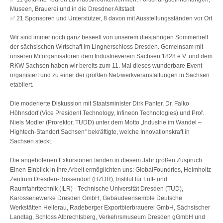
Museen, Brauerei und in die Dresdner Altstadt
✅ 21 Sponsoren und Unterstützer, 8 davon mit Ausstellungsständen vor Ort
Wir sind immer noch ganz beseelt von unserem diesjährigen Sommertreff
der sächsischen Wirtschaft im Lingnerschloss Dresden. Gemeinsam mit
unseren Mitorganisatoren dem Industrieverein Sachsen 1828 e.V. und dem
RKW Sachsen haben wir bereits zum 11. Mal dieses wunderbare Event
organisiert und zu einer der größten Netzwerkveranstaltungen in Sachsen
etabliert.
Die moderierte Diskussion mit Staatsminister Dirk Panter, Dr. Falko
Höhnsdorf (Vice President Technology, Infineon Technologies) und Prof.
Niels Modler (Prorektor, TUDD) unter dem Motto „Industrie im Wandel –
Hightech-Standort Sachsen“ bekräftigte, welche Innovationskraft in
Sachsen steckt.
Die angebotenen Exkursionen fanden in diesem Jahr großen Zuspruch.
Einen Einblick in ihre Arbeit ermöglichten uns: GlobalFoundries, Helmholtz-
Zentrum Dresden-Rossendorf (HZDR), Institut für Luft- und
Raumfahrttechnik (ILR) - Technische Universität Dresden (TUD),
Karosseriewerke Dresden GmbH, Gebäudeensemble Deutsche
Werkstätten Hellerau, Radeberger Exportbierbrauerei GmbH, Sächsischer
Landtag, Schloss Albrechtsberg, Verkehrsmuseum Dresden gGmbH und