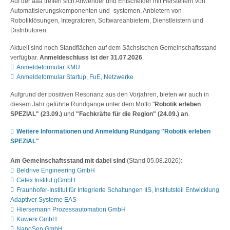
Auf der aaa treffen sich Anwender und Entscheider mit Herstellern von
Automatisierungskomponenten und -systemen, Anbietern von
Robotiklösungen, Integratoren, Softwareanbietern, Dienstleistern und
Distributoren.
Aktuell sind noch Standflächen auf dem Sächsischen Gemeinschaftsstand
verfügbar.
Anmeldeschluss ist der 31.07.2026
.
Anmeldeformular KMU
Anmeldeformular Startup, FuE, Netzwerke
Aufgrund der positiven Resonanz aus den Vorjahren, bieten wir auch in
diesem Jahr geführte Rundgänge unter dem Motto "
Robotik erleben
SPEZIAL" (23.09.)
und
"Fachkräfte für die Region" (24.09.) an
.
Weitere Informationen und Anmeldung Rundgang "Robotik erleben
SPEZIAL"
Am Gemeinschaftsstand mit dabei sind
(Stand 05.08.2026)
:
Beldrive Engineering GmbH
Cetex Institut gGmbH
Fraunhofer-Institut für Integrierte Schaltungen IIS, Institutsteil Entwicklung
Adaptiver Systeme EAS
Hiersemann Prozessautomation GmbH
Kuwerk GmbH
NanoSen GmbH