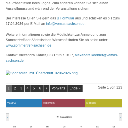
die Präsentation Ihres Logos. Zum anderen können Sie sich einen
Ausstellungsstand während der Veranstaltung sichern.
Bei Interesse füllen Sie gern das
Formular
aus und schicken es bis zum
1
7.04.2026
per E-Mail an
info@vemas-sachsen.de
.
Weitere Informationen sowie die Möglichkeit zur Anmeldung zum
Sommertreff der Sächsischen Wirtschaft finden Sie ab sofort unter:
www.sommertreff-sachsen.de
.
Kontakt: Alexandra Köhler, 0371 5397 1817,
alexandra.koehler@vemas-
sachsen.de
Seite 1 von 123
1
2
3
4
5
6
7
Vorwärts
Ende »
VEMAS
Allgemein
Messen
August 2026
<
>
Mo
Di
Mi
Do
Fr
Sa
So