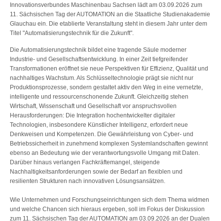
Innovationsverbundes Maschinenbau Sachsen lädt am 03.09.2026 zum
11. Sächsischen Tag der AUTOMATION an die Staatliche Studienakademie
Glauchau ein. Die etablierte Veranstaltung steht in diesem Jahr unter dem
Titel "Automatisierungstechnik für die Zukunft".
Die Automatisierungstechnik bildet eine tragende Säule moderner
Industrie- und Gesellschaftsentwicklung. In einer Zeit tiefgreifender
Transformationen eröffnet sie neue Perspektiven für Effizienz, Qualität und
nachhaltiges Wachstum. Als Schlüsseltechnologie prägt sie nicht nur
Produktionsprozesse, sondern gestaltet aktiv den Weg in eine vernetzte,
intelligente und ressourcenschonende Zukunft. Gleichzeitig stehen
Wirtschaft, Wissenschaft und Gesellschaft vor anspruchsvollen
Herausforderungen: Die Integration hochentwickelter digitaler
Technologien, insbesondere Künstlicher Intelligenz, erfordert neue
Denkweisen und Kompetenzen. Die Gewährleistung von Cyber- und
Betriebssicherheit in zunehmend komplexen Systemlandschaften gewinnt
ebenso an Bedeutung wie der verantwortungsvolle Umgang mit Daten.
Darüber hinaus verlangen Fachkräftemangel, steigende
Nachhaltigkeitsanforderungen sowie der Bedarf an flexiblen und
resilienten Strukturen nach innovativen Lösungsansätzen.
Wie Unternehmen und Forschungseinrichtungen sich dem Thema widmen
und welche Chancen sich hieraus ergeben, soll im Fokus der Diskussion
zum 11. Sächsischen Tag der AUTOMATION am 03.09.2026 an der Dualen