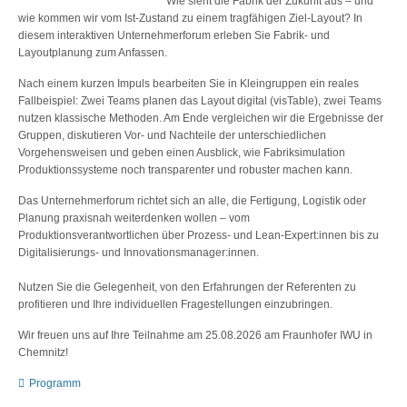
Wie sieht die Fabrik der Zukunft aus – und
wie kommen wir vom Ist-Zustand zu einem tragfähigen Ziel-Layout? In
diesem interaktiven Unternehmerforum erleben Sie Fabrik- und
Layoutplanung zum Anfassen.
Nach einem kurzen Impuls bearbeiten Sie in Kleingruppen ein reales
Fallbeispiel: Zwei Teams planen das Layout digital (visTable), zwei Teams
nutzen klassische Methoden. Am Ende vergleichen wir die Ergebnisse der
Gruppen, diskutieren Vor- und Nachteile der unterschiedlichen
Vorgehensweisen und geben einen Ausblick, wie Fabriksimulation
Produktionssysteme noch transparenter und robuster machen kann.
Das Unternehmerforum richtet sich an alle, die Fertigung, Logistik oder
Planung praxisnah weiterdenken wollen – vom
Produktionsverantwortlichen über Prozess- und Lean-Expert:innen bis zu
Digitalisierungs- und Innovationsmanager:innen.
Nutzen Sie die Gelegenheit, von den Erfahrungen der Referenten zu
profitieren und Ihre individuellen Fragestellungen einzubringen.
Wir freuen uns auf Ihre Teilnahme am 25.08.2026 am Fraunhofer IWU in
Chemnitz!
Programm