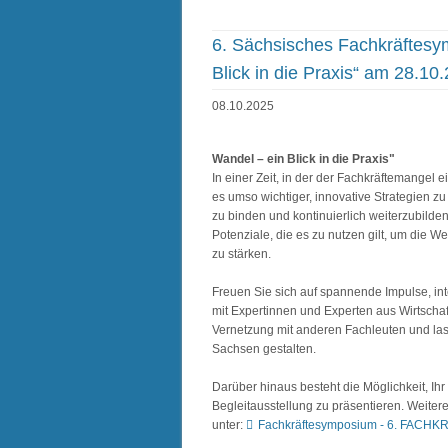
6. Sächsisches Fachkräftesy
Blick in die Praxis“ am 28.10
08.10.2025
Wandel – ein Blick in die Praxis"
In einer Zeit, in der der Fachkräftemangel 
es umso wichtiger, innovative Strategien zu 
zu binden und kontinuierlich weiterzubilden.
Potenziale, die es zu nutzen gilt, um die W
zu stärken.
Freuen Sie sich auf spannende Impulse, in
mit Expertinnen und Experten aus Wirtscha
Vernetzung mit anderen Fachleuten und las
Sachsen gestalten.
Darüber hinaus besteht die Möglichkeit, Ihr
Begleitausstellung zu präsentieren. Weiter
unter:
Fachkräftesymposium - 6. FACHK