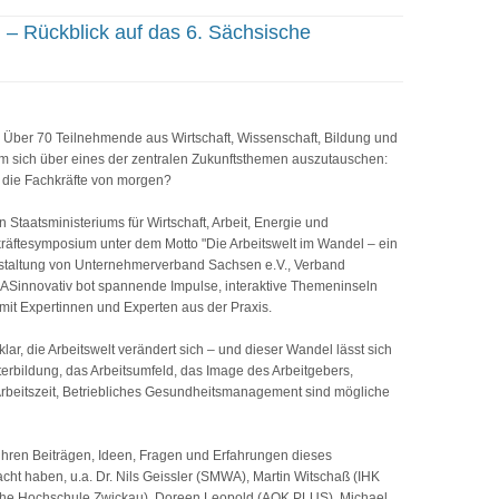
n – Rückblick auf das 6. Sächsische
Über 70 Teilnehmende aus Wirtschaft, Wissenschaft, Bildung und
 sich über eines der zentralen Zukunftsthemen auszutauschen:
r die Fachkräfte von morgen?
Staatsministeriums für Wirtschaft, Arbeit, Energie und
räftesymposium unter dem Motto "Die Arbeitswelt im Wandel – ein
nstaltung von Unternehmerverband Sachsen e.V., Verband
MASinnovativ bot spannende Impulse, interaktive Themeninseln
mit Expertinnen und Experten aus der Praxis.
r, die Arbeitswelt verändert sich – und dieser Wandel lässt sich
erbildung, das Arbeitsumfeld, das Image des Arbeitgebers,
 Arbeitszeit, Betriebliches Gesundheitsmanagement sind mögliche
 ihren Beiträgen, Ideen, Fragen und Erfahrungen dieses
t haben, u.a. Dr. Nils Geissler (SMWA), Martin Witschaß (IHK
he Hochschule Zwickau), Doreen Leopold (AOK PLUS), Michael