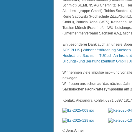
Schmidt (SIEMENS AG Chemnitz), Paul Her
Akademiegruppe GmbH), Tobias Sanders (AT
René Sadowski (Hochschule Zittau/Görlitz)
GmbH), Patricia Robel (WFS), Katharina H
Torsten Münch (Fraunhofer IWU, Leistungsz
(Unternehmerverband Sachsen e.V.), Michae
Ein besonderer Dank auch an unsere Spons
AOK PLUS
|
Wirtschaftsförderung Sachse
Hochschule Sachsen
|
TUCed - An-Institut 
Bildungs- und Beratungszentrum GmbH
|
J
Wir nehmen viele Impulse mit – und vor al
bewegen.
Wir freuen uns schon auf das nächste Jah
Sächsischen Fachkräftesymposium am 21
Kontakt: Alexandra Köhler, 0371 5397 181
© Jens Ahner