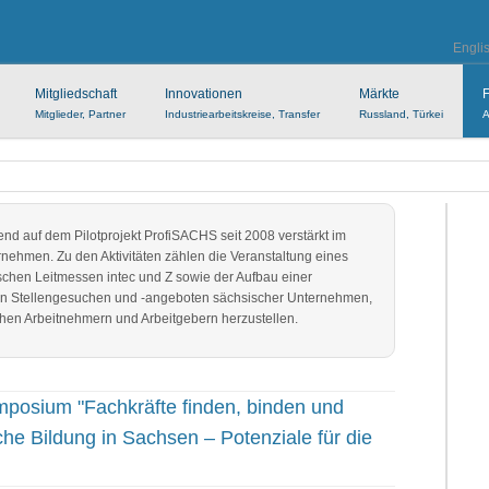
Engli
Mitgliedschaft
Innovationen
Märkte
F
Mitglieder, Partner
Industriearbeitskreise, Transfer
Russland, Türkei
A
end auf dem Pilotprojekt ProfiSACHS seit 2008 verstärkt im
rnehmen. Zu den Aktivitäten zählen die Veranstaltung eines
chen Leitmessen intec und Z sowie der Aufbau einer
g von Stellengesuchen und -angeboten sächsischer Unternehmen,
en Arbeitnehmern und Arbeitgebern herzustellen.
mposium "Fachkräfte finden, binden und
iche Bildung in Sachsen – Potenziale für die