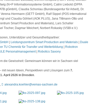
twig (N+P Informationssysteme GmbH), Catrin Liebold (DPFA
B gGmbH), Claudia Schonlau (Bundesagentur für Arbeit), Dr.
, Verena Herrmann (GETT GmbH), Ralf Sippel (POS international
engl und Claudia Göhlert (AOK PLUS), Jana Tittmann-Otto und
entrum Smart Production and Materials), Lars Schaller
l Tischer, Dagmar Weichert, Norbert Rokasky (VSBI e.V.)
oren, Unterstützer und Gesundheitspartner:
n GmbH
|
Leistungszentrum Smart Production and Materials
|
Duale
der TU Chemnitz für Transfer und Weiterbildung
|
Robotron
ULE Personalmanagement
|
Robotics Saxony
lem die Gewissheit: Gemeinsam können wir in Sachsen viel
r – mit neuen Ideen, Perspektiven und Lösungen zum
7.
. April 2026 in Dresden
.
7,
alexandra.koehler@vemas-sachsen.de