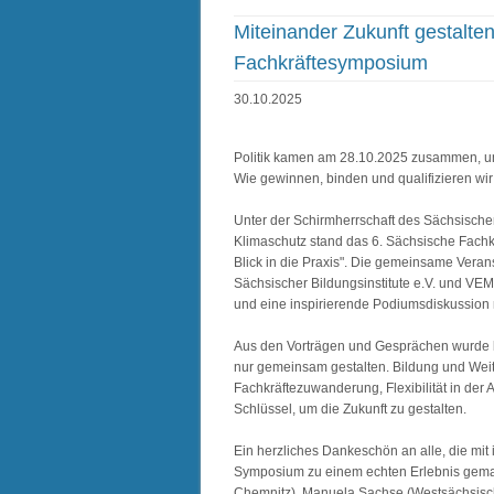
Miteinander Zukunft gestalte
Fachkräftesymposium
30.10.2025
Politik kamen am 28.10.2025 zusammen, um
Wie gewinnen, binden und qualifizieren wi
Unter der Schirmherrschaft des Sächsischen 
Klimaschutz stand das 6. Sächsische Fachk
Blick in die Praxis". Die gemeinsame Vera
Sächsischer Bildungsinstitute e.V. und VE
und eine inspirierende Podiumsdiskussion 
Aus den Vorträgen und Gesprächen wurde kla
nur gemeinsam gestalten. Bildung und Weit
Fachkräftezuwanderung, Flexibilität in der
Schlüssel, um die Zukunft zu gestalten.
Ein herzliches Dankeschön an alle, die mit
Symposium zu einem echten Erlebnis gemach
Chemnitz), Manuela Sachse (Westsächsisc