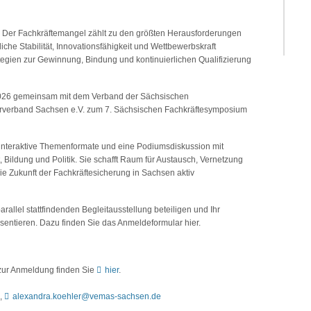
Der Fachkräftemangel zählt zu den größten Herausforderungen
che Stabilität, Innovationsfähigkeit und Wettbewerbskraft
rategien zur Gewinnung, Bindung und kontinuierlichen Qualifizierung
 2026 gemeinsam mit dem Verband der Sächsischen
erverband Sachsen e.V. zum 7. Sächsischen Fachkräftesymposium
, interaktive Themenformate und eine Podiumsdiskussion mit
t, Bildung und Politik. Sie schafft Raum für Austausch, Vernetzung
ie Zukunft der Fachkräftesicherung in Sachsen aktiv
arallel stattfindenden Begleitausstellung beteiligen und Ihr
sentieren. Dazu finden Sie das Anmeldeformular hier.
 zur Anmeldung finden Sie
hier
.
7,
alexandra.koehler@vemas-sachsen.de