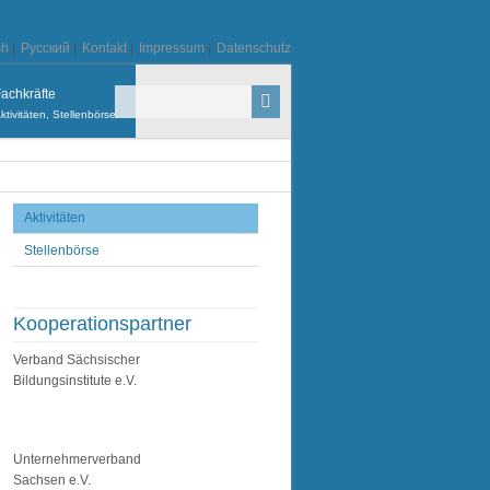
sh
|
Русский
|
Kontakt
|
Impressum
|
Datenschutz
achkräfte
ktivitäten, Stellenbörse
Aktivitäten
Stellenbörse
Kooperationspartner
Verband Sächsischer
Bildungsinstitute e.V.
Unternehmerverband
Sachsen e.V.