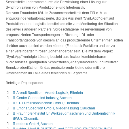
Schnittstelle Laderampe durch die Entwicklung einer Lösung zur
Synchronisation von Produktions- und Interlogistik.
Der vom Fraunhofer IWU in Zusammenarbeit mit dem FIR e. V. zu
entwickelnde teilautomatisierte, digitale Assistent "SynLApp" dient auf
Produktions- und Logistikdienstleisterseite zum Monitoring der Situation
des jeweils anderen Partners. Vorgeschlagene Reservierungen von
prognostizierten Transportmengen in Richtung LDL oder
Transportangebote von diesem an das produzierende Unternehmen sollen
darüber auch quittiert werden können (Feedback-Funktion) und bis zu
einer vereinbarten "Frozen Zone" änderbar sein. Die mit dem Projekt
"SynLApp" verfolgte Lösung besteht aus flexibel kombinierbaren
Microservices, geeigneten Schnittstellen, Analysemodulen und intuitiven
Benutzeroberflächen für das produzierende kleine oder mittlere
Unternehmen im Falle eines fehlenden ME-Systems.
Beteiligte Projektpartner:
Arendt Spedition | Arendt Logistik, Elterlein
Center Connected Industry, Aachen
CPT Präzisionstechnik GmbH, Chemnitz
Emons Spedition GmbH, Niederlassung Glauchau
Fraunhofer-Institut für Werkzeugmaschinen und Umformtechnik
(IWU), Chemnitz
nedeco GmbH, Aachen
richter & heß INDUSTRIE- und GEFAHRGUTVERPACKUNGS