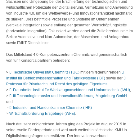
Sachsen und Umgebung bei der Erschließung der technologischen und
wirtschaftlichen Potenziale der Digitalisierung, Vernetzung und Anwendung
von Industrie 4.0, um die Wettbewerbs- und Innovationsfähigkeit nachhaltig
zu stärken. Dies betrifft die Prozesse und Systeme im Unternehmen
(vertikale Integration) sowie entlang der gesamten Wertschöpfungskette
(horizontale Integration). Fokussiert werden dabei die Zuliefererindustrie im
Sektor Automotive und Non-Automotive, der Maschinen- und Anlagenbau
sowie IT/IKT-Dienstleister.
Das Mittelstand 4.0-Kompetenzzentrum Chemnitz wird gemeinschaftlich
von fünf Konsortialpartnern betrieben:
>
Technische Universität Chemnitz (TUC)
mit dem federführenden
Institut für Betriebswissenschaften und Fabriksysteme (IBF)
sowie der
Professur für Privatrecht und Recht des geistigen Eigentums
,
>
Fraunhofer-Institut für Werkzeugmaschinen und Umformtechnik (IWU)
,
>
tti Technologietransfer und Innovationsförderung Magdeburg GmbH
und
>
Industrie- und Handelskammer Chemnitz (IHK)
>
Wirtschaftsförderung Erzgebirge (WFE)
.
Nach drei sehr erfolgreichen Jahren ging das Projekt im August 2019 in
seine zweite Förderperiode und wird auch weiterhin sächsische KMU in
Digitalisierungsfragen unterstützen. Der Innovationsverbund