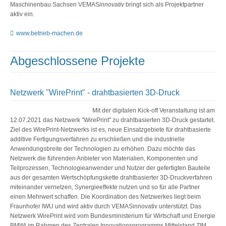
Maschinenbau Sachsen VEMAS
innovativ
bringt sich als Projektpartner
aktiv ein.
www.betrieb-machen.de
Abgeschlossene Projekte
Netzwerk "WirePrint" - drahtbasierten 3D-Druck
Mit der digitalen Kick-off Veranstaltung ist am
12.07.2021 das Netzwerk "WirePrint" zu drahtbasierten 3D-Druck gestartet.
Ziel des WirePrint-Netzwerks ist es, neue Einsatzgebiete für drahtbasierte
additive Fertigungsverfahren zu erschließen und die industrielle
Anwendungsbreite der Technologien zu erhöhen. Dazu möchte das
Netzwerk die führenden Anbieter von Materialien, Komponenten und
Teilprozessen, Technologieanwender und Nutzer der gefertigten Bauteile
aus der gesamten Wertschöpfungskette drahtbasierter 3D-Druckverfahren
miteinander vernetzen, Synergieeffekte nutzen und so für alle Partner
einen Mehrwert schaffen. Die Koordination des Netzwerkes liegt beim
Fraunhofer IWU und wird aktiv durch VEMASinnovativ unterstützt. Das
Netzwerk WirePrint wird vom Bundesministerium für Wirtschaft und Energie
BMWi im Rahmen des Zentralen Innovationsprogramms Mittelstand ZIM