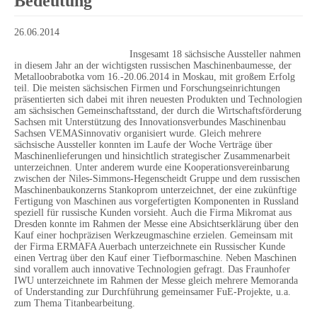
Bedeutung
26.06.2014
Insgesamt 18 sächsische Aussteller nahmen
in diesem Jahr an der wichtigsten russischen Maschinenbaumesse, der
Metalloobrabotka vom 16.-20.06.2014 in Moskau, mit großem Erfolg
teil. Die meisten sächsischen Firmen und Forschungseinrichtungen
präsentierten sich dabei mit ihren neuesten Produkten und Technologien
am sächsischen Gemeinschaftsstand, der durch die Wirtschaftsförderung
Sachsen mit Unterstützung des Innovationsverbundes Maschinenbau
Sachsen VEMASinnovativ organisiert wurde. Gleich mehrere
sächsische Aussteller konnten im Laufe der Woche Verträge über
Maschinenlieferungen und hinsichtlich strategischer Zusammenarbeit
unterzeichnen. Unter anderem wurde eine Kooperationsvereinbarung
zwischen der Niles-Simmons-Hegenscheidt Gruppe und dem russischen
Maschinenbaukonzerns Stankoprom unterzeichnet, der eine zukünftige
Fertigung von Maschinen aus vorgefertigten Komponenten in Russland
speziell für russische Kunden vorsieht. Auch die Firma Mikromat aus
Dresden konnte im Rahmen der Messe eine Absichtserklärung über den
Kauf einer hochpräzisen Werkzeugmaschine erzielen. Gemeinsam mit
der Firma ERMAFA Auerbach unterzeichnete ein Russischer Kunde
einen Vertrag über den Kauf einer Tiefbormaschine. Neben Maschinen
sind vorallem auch innovative Technologien gefragt. Das Fraunhofer
IWU unterzeichnete im Rahmen der Messe gleich mehrere Memoranda
of Understanding zur Durchführung gemeinsamer FuE-Projekte, u.a.
zum Thema Titanbearbeitung.