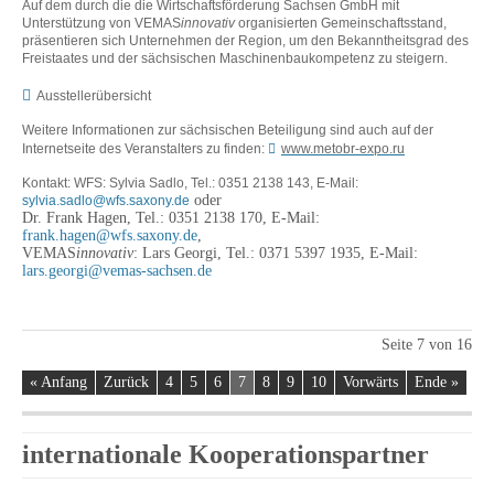
Auf dem durch die die Wirtschaftsförderung Sachsen GmbH mit
Unterstützung von VEMAS
innovativ
organisierten Gemeinschaftsstand,
präsentieren sich Unternehmen der Region, um den Bekanntheitsgrad des
Freistaates und der sächsischen Maschinenbaukompetenz zu steigern.
Ausstellerübersicht
Weitere Informationen zur sächsischen Beteiligung sind auch auf der
Internetseite des Veranstalters zu finden:
www.metobr-expo.ru
Kontakt: WFS: Sylvia Sadlo, Tel.: 0351 2138 143, E-Mail:
oder
sylvia.sadlo@wfs.saxony.de
Dr. Frank Hagen, Tel.: 0351 2138 170, E-Mail:
frank.hagen@wfs.saxony.de
,
VEMAS
innovativ
: Lars Georgi, Tel.: 0371 5397 1935, E-Mail:
lars.georgi@vemas-sachsen.de
Seite 7 von 16
« Anfang
Zurück
4
5
6
7
8
9
10
Vorwärts
Ende »
internationale Kooperationspartner