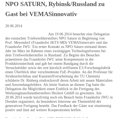
NPO SATURN, Rybinsk/Russland zu
Gast bei VEMASinnovativ
20.06.2014
Am 19.06.2014 besuchte eine Delegation
des russischen Triebwerkherstellers NPO Saturn in Begleitung von
Prof. Meyendorf (Fraunhofer IKTS-MD) VEMASinnovativ und das
Fraunhofer IWU. Ein erster Kontakt zu NPO Saturn entstand dieses
Jahr im März im Rahmen eines zweitägigen Technologieforums bei
dem Triebwerkshersteller in Russland. Zu Beginn des Besuches
präsentierte das Fraunhofer IWU seine Kompetenzen in der
Produktionstechnik und gab bei einem Rundgang durch die
Versuchsfelder sowie der erst kürzlich eröffneten E3-Forschungsfabrik
einen Überblick über verschiedenste FuE-Projekte. An der Professur für
Strukturleichtbau und Kunststoffverarbeitung der TU Chemnitz
schilderte Dr. Rinberg eindrucksvoll deren Arbeit mit neuen Materialien
und Anwendungsfeldern. Als letzte Station an diesem Tag hatte die
Delegation die Möglichkeit einen Einblick in die Fertigung des
Werkzeugmaschinenherstellers Heckert GmbH zu gewinnen. Am
20.06.2014 wurde kurzfristig noch ein Besuch beim Fraunhofer IWU in
Dresden organisiert, da besonderes Interesse am Themenfeld der
generativen Fertigung besteht. Das Feedback der Gäste war einstimmig
positiv und lässt auf weitere Kooperationen hoffen.