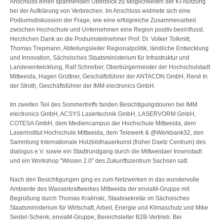
Anschluss einen spannenden Überblick zu Möglichkeiten der KI-Nutzung
bei der Aufklärung von Verbrechen. Im Anschluss widmete sich eine
Podiumsdiskussion der Frage, wie eine erfolgreiche Zusammenarbeit
zwischen Hochschule und Unternehmen eine Region positiv beeinflusst.
Herzlichen Dank an die Podiumsteilnehmer Prof. Dr. Volker Tolkmitt,
Thomas Trepmann, Abteilungsleiter Regionalpolitik, ländliche Entwicklung
und Innovation, Sächsisches Staatsministerium für Infrastruktur und
Landesentwicklung, Ralf Schreiber, Oberbürgermeister der Hochschulstadt
Mittweida, Hagen Grüttner, Geschäftsführer der ANTACON GmbH, René In
der Stroth, Geschäftsführer der IMM electronics GmbH.
Im zweiten Teil des Sommertreffs fanden Besichtigungstouren bei IMM
electronics GmbH, ACSYS Lasertechnik GmbH, LASERVORM GmbH,
COTESA GmbH, dem Mediencampus der Hochschule Mittweida, dem
Laserinstitut Hochschule Mittweida, dem Telewerk & @Werkbank32, den
Sammlung Internationale Holzbildhauerkunst (früher Daetz Centrum) des
dialogus e.V. sowie ein Stadtrundgang durch die Mittweidaer Innenstadt
und ein Workshop "Wissen 2.0" des Zukunftszentrum Sachsen satt.
Nach den Besichtigungen ging es zum Netzwerken in das wundervolle
Ambiente des Wasserkraftwerkes Mittweida der enviaM-Gruppe mit
Begrüßung durch Thomas Kralinski, Staatssekretär im Sächsisches
Staatsministerium für Wirtschaft, Arbeit, Energie und Klimaschutz und Mike
Seidel-Schenk, enviaM-Gruppe, Bereichsleiter B2B-Vertrieb. Bei