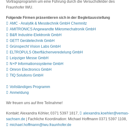
Vortragsprogramm um eine Führung durch die Versuchsfelder des
Fraunhofer IWU.
Folgende Firmen präsentieren sich in der Begleitausstellung
AMC - Analytik & Messtechnik GmbH Chemnitz
AMITRONICS Angewandte Mikromechatronik GmbH
B&R Industrie-Elektronik GmbH
GETT Gerätetechnik GmbH
Grünspecht Vision Labs GmbH
ELTROPULS Oberflächenveredelung GmbH
Leipziger Messe GmbH
N+P Informationssysteme GmbH
Omron Electronics GmbH
TIQ Solutions GmbH
Vollständiges Programm
Anmeldung
Wir freuen uns auf Ihre Teilnahme!
Kontakt: Alexandra Köhler, 0371 5397 1817,
alexandra.koehler@vemas-
sachsen.de
| Fachliche Koordination: Michael Hoffmann 0371 5397 1108,
michael.hoffmann@iwu.fraunhofer.de