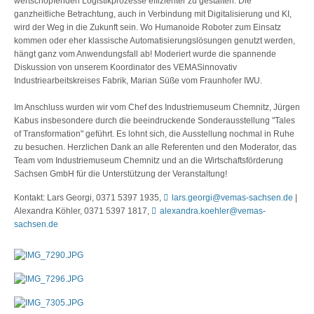
wertschöpfenden Logistikprozesse effizienter zu gestalten. Die
ganzheitliche Betrachtung, auch in Verbindung mit Digitalisierung und KI,
wird der Weg in die Zukunft sein. Wo Humanoide Roboter zum Einsatz
kommen oder eher klassische Automatisierungslösungen genutzt werden,
hängt ganz vom Anwendungsfall ab! Moderiert wurde die spannende
Diskussion von unserem Koordinator des VEMASinnovativ
Industriearbeitskreises Fabrik, Marian Süße vom Fraunhofer IWU.
Im Anschluss wurden wir vom Chef des Industriemuseum Chemnitz, Jürgen
Kabus insbesondere durch die beeindruckende Sonderausstellung "Tales
of Transformation" geführt. Es lohnt sich, die Ausstellung nochmal in Ruhe
zu besuchen. Herzlichen Dank an alle Referenten und den Moderator, das
Team vom Industriemuseum Chemnitz und an die Wirtschaftsförderung
Sachsen GmbH für die Unterstützung der Veranstaltung!
Kontakt: Lars Georgi, 0371 5397 1935,
lars.georgi@vemas-sachsen.de
|
Alexandra Köhler, 0371 5397 1817,
alexandra.koehler@vemas-
sachsen.de