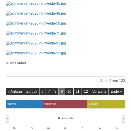
©Jens Ahner
Seite 9 von 123
« Anfang
Zurück
6
7
8
9
10
11
12
Vorwärts
Ende »
VEMAS
Allgemein
Messen
August 2026
<
>
Mo
Di
Mi
Do
Fr
Sa
So