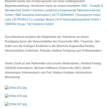
Begleitet wurde das Fachprogramm von einer umfangreichen
Begleitausstellung. Herzlichen Dank an unsere Aussteller:
AMC - Analytik &
Messtechnik GmbH Chemnitz
|
amitronics Angewandte Mikromechatronik
GmbH
|
B&R Industrial Automation
|
GETT.GERMANY
|
Grünspecht Vision
Labs
|
ELTROPULS
|
Leipziger Messe
|
N+P Informationssysteme GmbH
|
OMRON Group
|
TIQ Solutions GmbH
Zum Abschluss bestand die Möglichkeit der Teilnahme an einem
Rundgang durch die Versuchsfelder des Fraunhofer IWU, Chemnitz. Hier
boten uns die Kollegen Einblicke in die Bereiche Augmented Reality,
Inkrementelles Umformen, Robotik, Additive Fertigung und Prüfautomation.
Vielen Dank an alle Referenten und unsere Moderatoren, Hartmut Freitag
(XENON Automation), Michael Hoffmann (Fraunhofer IWU), Martin
Hiersemann (Hiersemann) und Prof. Markus Krabbes (Hochschule
Merseburg)