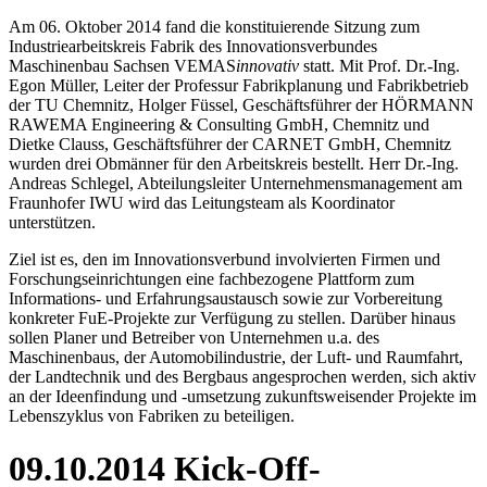
Am 06. Oktober 2014 fand die konstituierende Sitzung zum
Industriearbeitskreis Fabrik des Innovationsverbundes
Maschinenbau Sachsen VEMAS
innovativ
statt. Mit Prof. Dr.-Ing.
Egon Müller, Leiter der Professur Fabrikplanung und Fabrikbetrieb
der TU Chemnitz, Holger Füssel, Geschäftsführer der HÖRMANN
RAWEMA Engineering & Consulting GmbH, Chemnitz und
Dietke Clauss, Geschäftsführer der CARNET GmbH, Chemnitz
wurden drei Obmänner für den Arbeitskreis bestellt. Herr Dr.-Ing.
Andreas Schlegel, Abteilungsleiter Unternehmensmanagement am
Fraunhofer IWU wird das Leitungsteam als Koordinator
unterstützen.
Ziel ist es, den im Innovationsverbund involvierten Firmen und
Forschungseinrichtungen eine fachbezogene Plattform zum
Informations- und Erfahrungsaustausch sowie zur Vorbereitung
konkreter FuE-Projekte zur Verfügung zu stellen. Darüber hinaus
sollen Planer und Betreiber von Unternehmen u.a. des
Maschinenbaus, der Automobilindustrie, der Luft- und Raumfahrt,
der Landtechnik und des Bergbaus angesprochen werden, sich aktiv
an der Ideenfindung und -umsetzung zukunftsweisender Projekte im
Lebenszyklus von Fabriken zu beteiligen.
09.10.2014 Kick-Off-