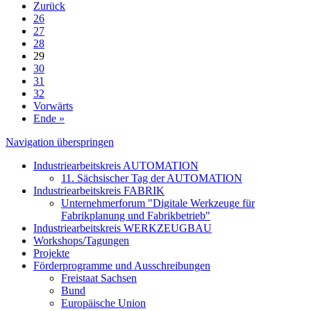
Zurück
26
27
28
29
30
31
32
Vorwärts
Ende »
Navigation überspringen
Industriearbeitskreis AUTOMATION
11. Sächsischer Tag der AUTOMATION
Industriearbeitskreis FABRIK
Unternehmerforum "Digitale Werkzeuge für
Fabrikplanung und Fabrikbetrieb"
Industriearbeitskreis WERKZEUGBAU
Workshops/Tagungen
Projekte
Förderprogramme und Ausschreibungen
Freistaat Sachsen
Bund
Europäische Union