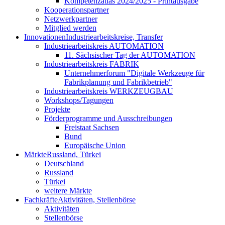
Kompetenzatlas 2024/2025 - Printausgabe
Kooperationspartner
Netzwerkpartner
Mitglied werden
Innovationen
Industriearbeitskreise, Transfer
Industriearbeitskreis AUTOMATION
11. Sächsischer Tag der AUTOMATION
Industriearbeitskreis FABRIK
Unternehmerforum "Digitale Werkzeuge für
Fabrikplanung und Fabrikbetrieb"
Industriearbeitskreis WERKZEUGBAU
Workshops/Tagungen
Projekte
Förderprogramme und Ausschreibungen
Freistaat Sachsen
Bund
Europäische Union
Märkte
Russland, Türkei
Deutschland
Russland
Türkei
weitere Märkte
Fachkräfte
Aktivitäten, Stellenbörse
Aktivitäten
Stellenbörse