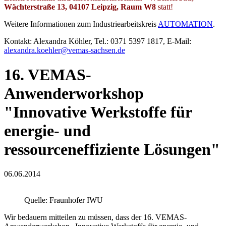
Wächterstraße 13, 04107 Leipzig, Raum
W8
statt!
Weitere Informationen zum Industriearbeitskreis
AUTOMATION
.
Kontakt: Alexandra Köhler, Tel.: 0371 5397 1817, E-Mail:
alexandra.koehler@vemas-sachsen.de
16. VEMAS-
Anwenderworkshop
"Innovative Werkstoffe für
energie- und
ressourceneffiziente Lösungen"
06.06.2014
Quelle: Fraunhofer IWU
Wir bedauern mitteilen zu müssen, dass der 16. VEMAS-