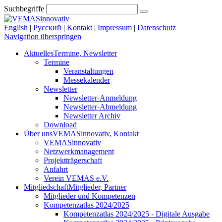
Suchbegriffe
English
|
Русский
|
Kontakt
|
Impressum
|
Datenschutz
Navigation überspringen
Aktuelles
Termine, Newsletter
Termine
Veranstaltungen
Messekalender
Newsletter
Newsletter-Anmeldung
Newsletter-Abmeldung
Newsletter Archiv
Download
Über uns
VEMASinnovativ, Kontakt
VEMASinnovativ
Netzwerkmanagement
Projektträgerschaft
Anfahrt
Verein VEMAS e.V.
Mitgliedschaft
Mitglieder, Partner
Mitglieder und Kompetenzen
Kompetenzatlas 2024/2025
Kompetenzatlas 2024/2025 - Digitale Ausgabe