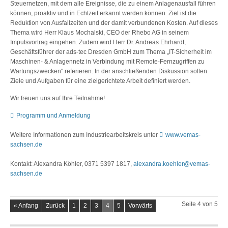
Steuernetzen, mit dem alle Ereignisse, die zu einem Anlagenausfall führen
können, proaktiv und in Echtzeit erkannt werden können. Ziel ist die
Reduktion von Ausfallzeiten und der damit verbundenen Kosten. Auf dieses
Thema wird Herr Klaus Mochalski, CEO der Rhebo AG in seinem
Impulsvortrag eingehen. Zudem wird Herr Dr. Andreas Ehrhardt,
Geschäftsführer der ads-tec Dresden GmbH zum Thema „IT-Sicherheit im
Maschinen- & Anlagennetz in Verbindung mit Remote-Fernzugriffen zu
Wartungszwecken" referieren. In der anschließenden Diskussion sollen
Ziele und Aufgaben für eine zielgerichtete Arbeit definiert werden.
Wir freuen uns auf Ihre Teilnahme!
Programm und Anmeldung
Weitere Informationen zum Industriearbeitskreis unter
www.vemas-
sachsen.de
Kontakt: Alexandra Köhler, 0371 5397 1817,
alexandra.koehler@vemas-
sachsen.de
Seite 4 von 5
« Anfang
Zurück
1
2
3
4
5
Vorwärts