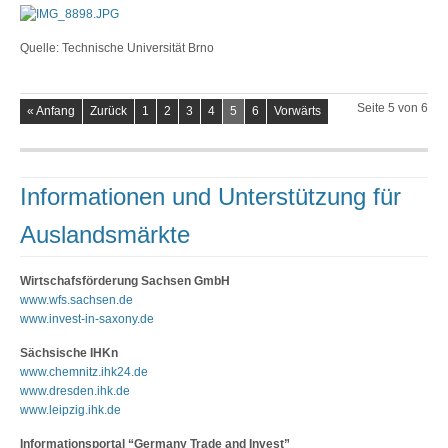
Quelle: Technische Universität Brno
Seite 5 von 6
« Anfang
Zurück
1
2
3
4
5
6
Vorwärts
Informationen und Unterstützung für
Auslandsmärkte
Wirtschafsförderung Sachsen GmbH
www.wfs.sachsen.de
www.invest-in-saxony.de
Sächsische IHKn
www.chemnitz.ihk24.de
www.dresden.ihk.de
www.leipzig.ihk.de
Informationsportal “Germany Trade and Invest”