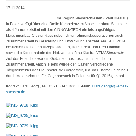
17.11.2014
Die Region Niederschlesien (Stadt Breslau)
in Polen verfügt über eine Breite Kompetenz im Maschinenbau. Seit mehr
als 4 Jahren existiert mit den CINNOMATECH ein leistungsfähiges
Maschinenbau-Cluster, dass neben Unternehmenskooperationen auch
Zusammenarbeit in Forschung und Entwicklung anstrebt. Am 14.11.2014
besuchten die beiden Vizepräsidenten, Herr Jurcak und Herr Hofman
sowie die Koordinatorin des Netzwerkes, Frau Klastra, VEMAS
innovativ
.
Ziel des Besuches war ein Gedankenaustausch zur zukünftigen
Zusammenarbeit. Anschließend wurde den Gästen verschiedene
Tätigkeitsfelder des Fraunhofer IWU vorgestellt, u.a. das Thema Leichtbau
durch Metallschaum. Ein Gegenbesuch in Polen ist für Q1 2015 geplant.
Kontakt: Lars Georgi, Tel.: 0371 5397 1935, E-Mail:
lars.georgi@vemas-
sachsen.de