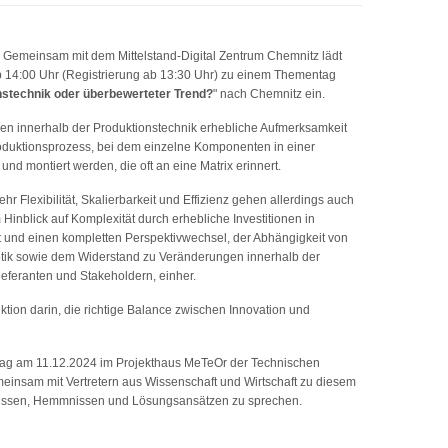
Gemeinsam mit dem Mittelstand-Digital Zentrum Chemnitz lädt
14:00 Uhr (Registrierung ab 13:30 Uhr) zu einem Thementag
nstechnik oder überbewerteter Trend?
" nach Chemnitz ein.
hren innerhalb der Produktionstechnik erhebliche Aufmerksamkeit
roduktionsprozess, bei dem einzelne Komponenten in einer
 und montiert werden, die oft an eine Matrix erinnert.
r Flexibilität, Skalierbarkeit und Effizienz gehen allerdings auch
Hinblick auf Komplexität durch erhebliche Investitionen in
 und einen kompletten Perspektivwechsel, der Abhängigkeit von
otik sowie dem Widerstand zu Veränderungen innerhalb der
Lieferanten und Stakeholdern, einher.
uktion darin, die richtige Balance zwischen Innovation und
tag am 11.12.2024 im Projekthaus MeTeOr der Technischen
meinsam mit Vertretern aus Wissenschaft und Wirtschaft zu diesem
fnissen, Hemmnissen und Lösungsansätzen zu sprechen.