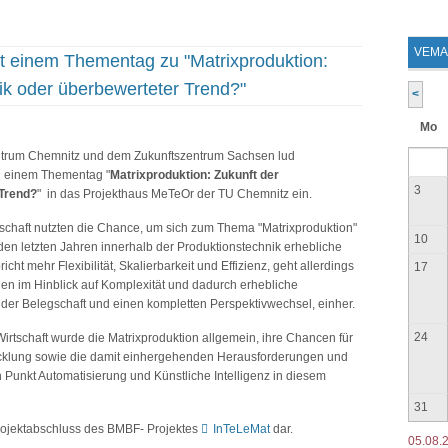
VEMA
t einem Thementag zu "Matrixproduktion:
ik oder überbewerteter Trend?"
<
Mo
ntrum Chemnitz und dem Zukunftszentrum Sachsen lud
 einem Thementag "
Matrixproduktion: Zukunft der
3
 Trend?
" in das Projekthaus MeTeOr der TU Chemnitz ein.
schaft nutzten die Chance, um sich zum Thema "Matrixproduktion"
10
 den letzten Jahren innerhalb der Produktionstechnik erhebliche
ht mehr Flexibilität, Skalierbarkeit und Effizienz, geht allerdings
17
gen im Hinblick auf Komplexität und dadurch erhebliche
 der Belegschaft und einen kompletten Perspektivwechsel, einher.
24
irtschaft wurde die Matrixproduktion allgemein, ihre Chancen für
klung sowie die damit einhergehenden Herausforderungen und
 Punkt Automatisierung und Künstliche Intelligenz in diesem
31
 Projektabschluss des BMBF- Projektes
InTeLeMat
dar.
05.08.