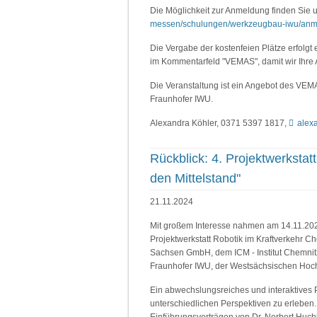
Die Möglichkeit zur Anmeldung finden Sie u
messen/schulungen/werkzeugbau-iwu/anm
Die Vergabe der kostenfeien Plätze erfolgt
im Kommentarfeld "VEMAS", damit wir Ihr
Die Veranstaltung ist ein Angebot des VEM
Fraunhofer IWU.
Alexandra Köhler, 0371 5397 1817,
alex
Rückblick: 4. Projektwerkst
den Mittelstand"
21.11.2024
Mit großem Interesse nahmen am 14.11.2024 
Projektwerkstatt Robotik im Kraftverkehr Ch
Sachsen GmbH, dem ICM - Institut Chemnit
Fraunhofer IWU, der Westsächsischen Hoc
Ein abwechslungsreiches und interaktives 
unterschiedlichen Perspektiven zu erleben
Einführungsvorträgen von Dr. Norbert Huchle