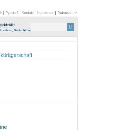
sh
|
Русский
|
Kontakt
|
Impressum
|
Datenschutz
achkräfte
ktivitäten, Stellenbörse
ktträgerschaft
ine