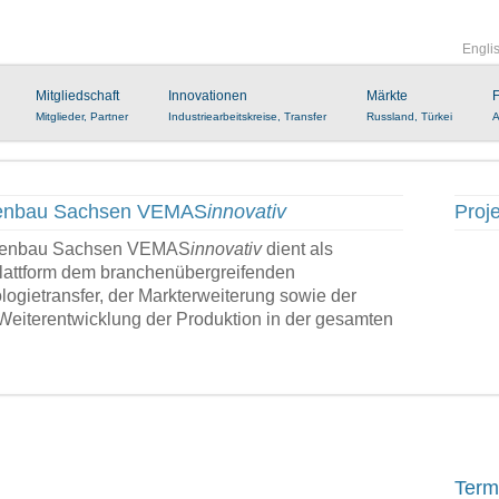
Engli
Mitgliedschaft
Innovationen
Märkte
F
Mitglieder, Partner
Industriearbeitskreise, Transfer
Russland, Türkei
A
nenbau Sachsen VEMAS
innovativ
Proje
inenbau Sachsen VEMAS
innovativ
dient als
Plattform dem branchenübergreifenden
ogietransfer, der Markterweiterung sowie der
Weiterentwicklung der Produktion in der gesamten
Term