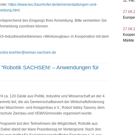
11. Fa
nter:
https://www.iwu.fraunhofer.de/de/veranstaltungen-und-
eldung.html
.
27.08.
Europ
 entsprechend des Eingangs Ihrer Anmeldung. Bitte vermerken Sie
e Anmeldung zuordnen können.
27.08.
Kooper
AS-Industriearbeitskreises »Werkzeugbau« in Kooperation mit dem
Märkte
andra.koehler@vemas-sachsen.de
att "Robotik SACHSEN! – Anwendungen für
ca. 120 Gäste aus Politik, Industrie und Wissenschaft an der 4.
emnitz teil, die als Gemeinschaftsevent der Wirtschaftsförderung
zer Maschinen- und Anlagenbau e.V., Robot Valley Saxony, dem
hschule Zwickau und VEMASinnovativ organisiert wurde.
Programm bot den Teilnehmern die Möglichkeit, Robotik aus
. Dabei stand der klare Praxisbezug im Vordergrund. Nach den
r vom Institut für Sozialwissenschaftliche Forschung e. V. aus