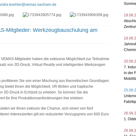
Sommer
andra.koehler@vemas-sachsen.de
18.08.
Abschlu
Zentru
AS-Mitglieder: Werkzeugbauschulung am
18.08.
Jahres
Chemni
VEMAS-Mitglieder haben die exklusive Möglichkeit zur Teilnahme
20.08.
tz von 3D-Druck, Virtual Reality und intelligenten Werkzeugen
7. Indu
in der 
Mobili
 profitieren Sie von einer Mischung aus theoretischen Grundlagen
 bietet Ihnen die Möglichkeit, VR-Brillen und haptische
25.08.
 3D-Druck in Echtzeit zu erleben. So können Sie die
Untern
ert für Ihre Produktionsanforderungen live erleben.
Fabrikp
eten wir Ihnen exklusiv die Chance, sich einen von fünf
26.08.
iteren Interessierten gilt ein reduzierter Vorzugspreis von 600 Euro
1. Ost
26.08.