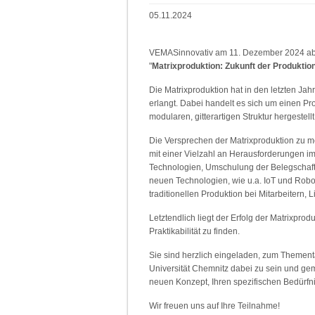
05.11.2024
VEMASinnovativ am 11. Dezember 2024 ab 
"
Matrixproduktion: Zukunft der Produktio
Die Matrixproduktion hat in den letzten Ja
erlangt. Dabei handelt es sich um einen P
modularen, gitterartigen Struktur hergestellt
Die Versprechen der Matrixproduktion zu meh
mit einer Vielzahl an Herausforderungen im 
Technologien, Umschulung der Belegschaft
neuen Technologien, wie u.a. IoT und Rob
traditionellen Produktion bei Mitarbeitern, 
Letztendlich liegt der Erfolg der Matrixprod
Praktikabilität zu finden.
Sie sind herzlich eingeladen, zum Themen
Universität Chemnitz dabei zu sein und ge
neuen Konzept, Ihren spezifischen Bedür
Wir freuen uns auf Ihre Teilnahme!