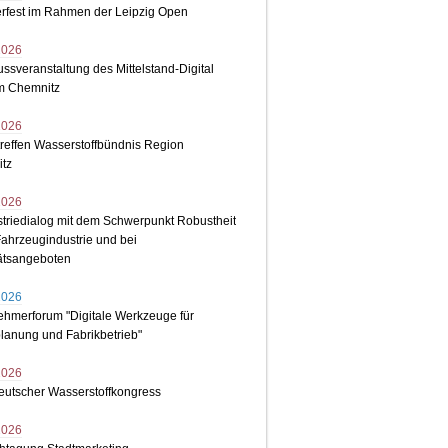
fest im Rahmen der Leipzig Open
2026
ssveranstaltung des Mittelstand-Digital
m Chemnitz
2026
treffen Wasserstoffbündnis Region
tz
2026
striedialog mit dem Schwerpunkt Robustheit
Fahrzeugindustrie und bei
tätsangeboten
2026
ehmerforum "Digitale Werkzeuge für
lanung und Fabrikbetrieb"
2026
deutscher Wasserstoffkongress
2026