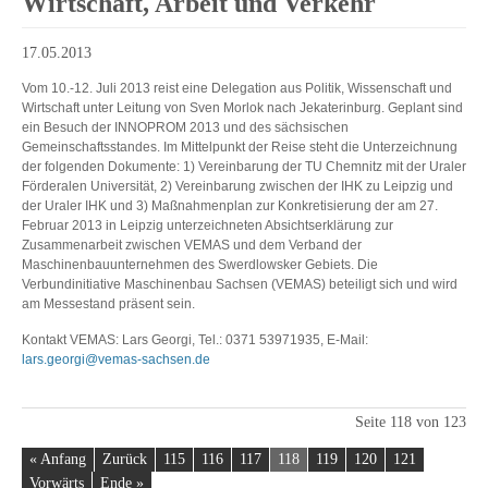
Wirtschaft, Arbeit und Verkehr
17.05.2013
Vom 10.-12. Juli 2013 reist eine Delegation aus Politik, Wissenschaft und
Wirtschaft unter Leitung von Sven Morlok nach Jekaterinburg. Geplant sind
ein Besuch der INNOPROM 2013 und des sächsischen
Gemeinschaftsstandes. Im Mittelpunkt der Reise steht die Unterzeichnung
der folgenden Dokumente: 1) Vereinbarung der TU Chemnitz mit der Uraler
Förderalen Universität, 2) Vereinbarung zwischen der IHK zu Leipzig und
der Uraler IHK und 3) Maßnahmenplan zur Konkretisierung der am 27.
Februar 2013 in Leipzig unterzeichneten Absichtserklärung zur
Zusammenarbeit zwischen VEMAS und dem Verband der
Maschinenbauunternehmen des Swerdlowsker Gebiets. Die
Verbundinitiative Maschinenbau Sachsen (VEMAS) beteiligt sich und wird
am Messestand präsent sein.
Kontakt VEMAS: Lars Georgi, Tel.: 0371 53971935, E-Mail:
lars.georgi@vemas-sachsen.de
Seite 118 von 123
« Anfang
Zurück
115
116
117
118
119
120
121
Vorwärts
Ende »