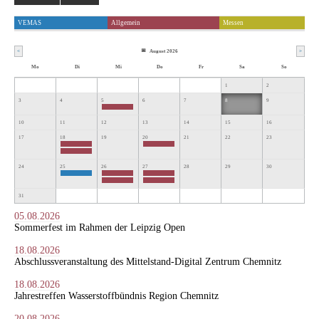
VEMAS
Allgemein
Messen
<
August 2026
>
Mo
Di
Mi
Do
Fr
Sa
So
1
2
3
4
5
6
7
8
9
10
11
12
13
14
15
16
17
18
19
20
21
22
23
24
25
26
27
28
29
30
31
05.08.2026
Sommerfest im Rahmen der Leipzig Open
18.08.2026
Abschlussveranstaltung des Mittelstand-Digital Zentrum Chemnitz
18.08.2026
Jahrestreffen Wasserstoffbündnis Region Chemnitz
20.08.2026