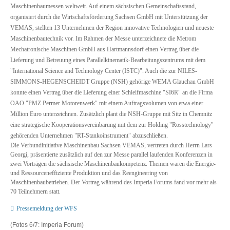
Maschinenbaumessen weltweit. Auf einem sächsischen Gemeinschaftsstand,
organisiert durch die Wirtschaftsförderung Sachsen GmbH mit Unterstützung der
VEMAS, stellten 13 Unternehmen der Region innovative Technologien und neueste
Maschinenbautechnik vor. Im Rahmen der Messe unterzeichnete die Metrom
Mechatronische Maschinen GmbH aus Hartmannsdorf einen Vertrag über die
Lieferung und Betreuung eines Parallelkinematik-Bearbeitungszentrums mit dem
"International Science and Technology Center (ISTC)". Auch die zur NILES-
SIMMONS-HEGENSCHEIDT Gruppe (NSH) gehörige WEMA Glauchau GmbH
konnte einen Vertrag über die Lieferung einer Schleifmaschine "SI6R" an die Firma
OAO "PMZ Permer Motorenwerk" mit einem Auftragsvolumen von etwa einer
Million Euro unterzeichnen. Zusätzlich plant die NSH-Gruppe mit Sitz in Chemnitz
eine strategische Kooperationsvereinbarung mit dem zur Holding "Rosstechnology"
gehörenden Unternehmen "RT-Stankoinstrument" abzuschließen.
Die Verbundinitiative Maschinenbau Sachsen VEMAS, vertreten durch Herrn Lars
Georgi, präsentierte zusätzlich auf den zur Messe parallel laufenden Konferenzen in
zwei Vorträgen die sächsische Maschinenbaukompetenz. Themen waren die Energie-
und Ressourceneffiziente Produktion und das Reengineering von
Maschinenbaubetrieben. Der Vortrag während des Imperia Forums fand vor mehr als
70 Teilnehmern statt.
Pressemeldung der WFS
(Fotos 6/7: Imperia Forum)