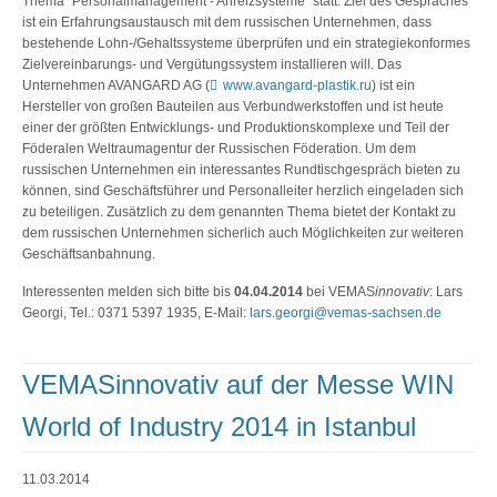
Thema "Personalmanagement - Anreizsysteme" statt. Ziel des Gespräches
ist ein Erfahrungsaustausch mit dem russischen Unternehmen, dass
bestehende Lohn-/Gehaltssysteme überprüfen und ein strategiekonformes
Zielvereinbarungs- und Vergütungssystem installieren will. Das
Unternehmen AVANGARD AG (
www.avangard-plastik.ru
) ist ein
Hersteller von großen Bauteilen aus Verbundwerkstoffen und ist heute
einer der größten Entwicklungs- und Produktionskomplexe und Teil der
Föderalen Weltraumagentur der Russischen Föderation. Um dem
russischen Unternehmen ein interessantes Rundtischgespräch bieten zu
können, sind Geschäftsführer und Personalleiter herzlich eingeladen sich
zu beteiligen. Zusätzlich zu dem genannten Thema bietet der Kontakt zu
dem russischen Unternehmen sicherlich auch Möglichkeiten zur weiteren
Geschäftsanbahnung.
Interessenten melden sich bitte bis
04.04.2014
bei VEMAS
innovativ
: Lars
Georgi, Tel.: 0371 5397 1935, E-Mail:
lars.georgi@vemas-sachsen.de
VEMASinnovativ auf der Messe WIN
World of Industry 2014 in Istanbul
11.03.2014