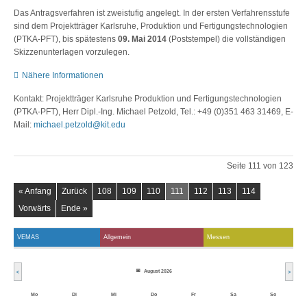
Das Antragsverfahren ist zweistufig angelegt. In der ersten Verfahrensstufe
sind dem Projektträger Karlsruhe, Produktion und Fertigungstechnologien
(PTKA-PFT), bis spätestens
09. Mai 2014
(Poststempel) die vollständigen
Skizzenunterlagen vorzulegen.
Nähere Informationen
Kontakt: Projektträger Karlsruhe Produktion und Fertigungstechnologien
(PTKA-PFT), Herr Dipl.-Ing. Michael Petzold, Tel.: +49 (0)351 463 31469, E-
Mail:
michael.petzold@kit.edu
Seite 111 von 123
« Anfang
Zurück
108
109
110
111
112
113
114
Vorwärts
Ende »
VEMAS
Allgemein
Messen
August 2026
<
>
Mo
Di
Mi
Do
Fr
Sa
So