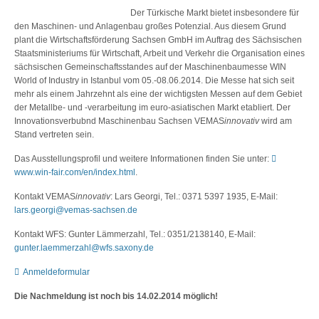
Der Türkische Markt bietet insbesondere für
den Maschinen- und Anlagenbau großes Potenzial. Aus diesem Grund
plant die Wirtschaftsförderung Sachsen GmbH im Auftrag des Sächsischen
Staatsministeriums für Wirtschaft, Arbeit und Verkehr die Organisation eines
sächsischen Gemeinschaftsstandes auf der Maschinenbaumesse WIN
World of Industry in Istanbul vom 05.-08.06.2014. Die Messe hat sich seit
mehr als einem Jahrzehnt als eine der wichtigsten Messen auf dem Gebiet
der Metallbe- und -verarbeitung im euro-asiatischen Markt etabliert. Der
Innovationsverbubnd Maschinenbau Sachsen VEMAS
innovativ
wird am
Stand vertreten sein.
Das Ausstellungsprofil und weitere Informationen finden Sie unter:
www.win-fair.com/en/index.html
.
Kontakt VEMAS
innovativ
: Lars Georgi, Tel.: 0371 5397 1935, E-Mail:
lars.georgi@vemas-sachsen.de
Kontakt WFS: Gunter Lämmerzahl, Tel.: 0351/2138140, E-Mail:
gunter.laemmerzahl@wfs.saxony.de
Anmeldeformular
Die Nachmeldung ist noch bis 14.02.2014 möglich!