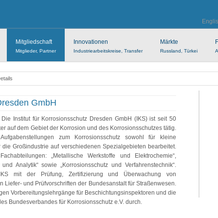
Engli
Mitgliedschaft
Innovationen
Märkte
F
Mitglieder, Partner
Industriearbeitskreise, Transfer
Russland, Türkei
A
Details
z Dresden GmbH
Die Institut für Korrosionsschutz Dresden GmbH (IKS) ist seit 50
ter auf dem Gebiet der Korrosion und des Korrosionsschutzes tätig.
ufgabenstellungen zum Korrosionsschutz sowohl für kleine
 die Großindustrie auf verschiedenen Spezialgebieten bearbeitet.
Fachabteilungen: „Metallische Werkstoffe und Elektrochemie“,
und Analytik“ sowie „Korrosionsschutz und Verfahrenstechnik“.
IKS mit der Prüfung, Zertifizierung und Überwachung von
 Liefer- und Prüfvorschriften der Bundesanstalt für Straßenwesen.
en Vorbereitungslehrgänge für Beschichtungsinspektoren und die
 Bundesverbandes für Korrosionsschutz e.V. durch.