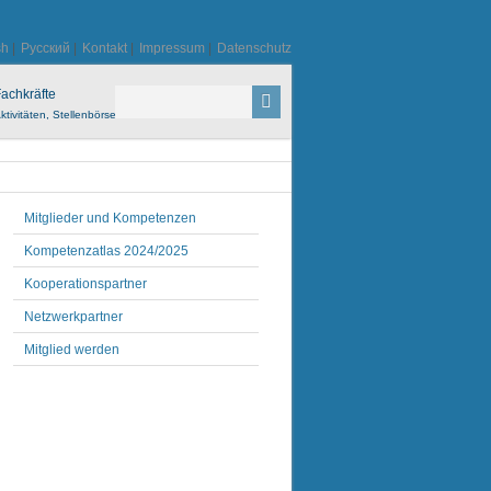
sh
|
Русский
|
Kontakt
|
Impressum
|
Datenschutz
achkräfte
ktivitäten, Stellenbörse
Mitglieder und Kompetenzen
Kompetenzatlas 2024/2025
Kooperationspartner
Netzwerkpartner
Mitglied werden