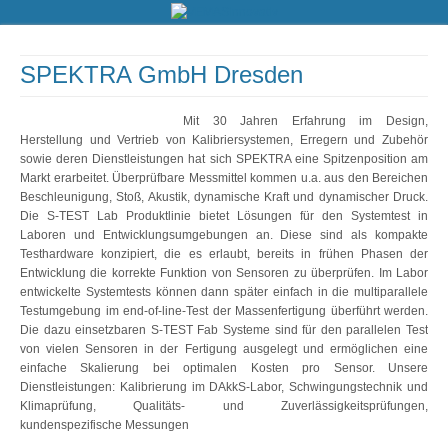
SPEKTRA GmbH Dresden
Mit 30 Jahren Erfahrung im Design,
Herstellung und Vertrieb von Kalibriersystemen, Erregern und Zubehör
sowie deren Dienstleistungen hat sich SPEKTRA eine Spitzenposition am
Markt erarbeitet. Überprüfbare Messmittel kommen u.a. aus den Bereichen
Beschleunigung, Stoß, Akustik, dynamische Kraft und dynamischer Druck.
Die S-TEST Lab Produktlinie bietet Lösungen für den Systemtest in
Laboren und Entwicklungsumgebungen an. Diese sind als kompakte
Testhardware konzipiert, die es erlaubt, bereits in frühen Phasen der
Entwicklung die korrekte Funktion von Sensoren zu überprüfen. Im Labor
entwickelte Systemtests können dann später einfach in die multiparallele
Testumgebung im end-of-line-Test der Massenfertigung überführt werden.
Die dazu einsetzbaren S-TEST Fab Systeme sind für den parallelen Test
von vielen Sensoren in der Fertigung ausgelegt und ermöglichen eine
einfache Skalierung bei optimalen Kosten pro Sensor. Unsere
Dienstleistungen: Kalibrierung im DAkkS-Labor, Schwingungstechnik und
Klimaprüfung, Qualitäts- und Zuverlässigkeitsprüfungen,
kundenspezifische Messungen