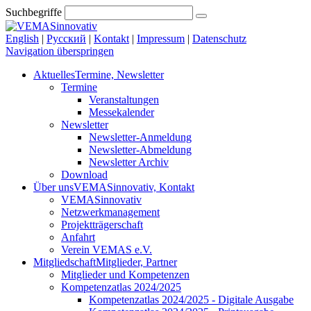
Suchbegriffe
English
|
Русский
|
Kontakt
|
Impressum
|
Datenschutz
Navigation überspringen
Aktuelles
Termine, Newsletter
Termine
Veranstaltungen
Messekalender
Newsletter
Newsletter-Anmeldung
Newsletter-Abmeldung
Newsletter Archiv
Download
Über uns
VEMASinnovativ, Kontakt
VEMASinnovativ
Netzwerkmanagement
Projektträgerschaft
Anfahrt
Verein VEMAS e.V.
Mitgliedschaft
Mitglieder, Partner
Mitglieder und Kompetenzen
Kompetenzatlas 2024/2025
Kompetenzatlas 2024/2025 - Digitale Ausgabe