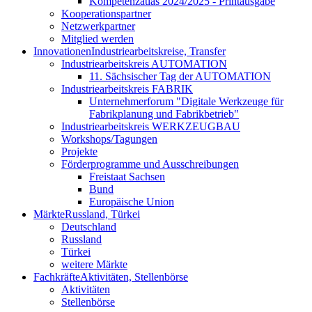
Kompetenzatlas 2024/2025 - Printausgabe
Kooperationspartner
Netzwerkpartner
Mitglied werden
Innovationen
Industriearbeitskreise, Transfer
Industriearbeitskreis AUTOMATION
11. Sächsischer Tag der AUTOMATION
Industriearbeitskreis FABRIK
Unternehmerforum "Digitale Werkzeuge für
Fabrikplanung und Fabrikbetrieb"
Industriearbeitskreis WERKZEUGBAU
Workshops/Tagungen
Projekte
Förderprogramme und Ausschreibungen
Freistaat Sachsen
Bund
Europäische Union
Märkte
Russland, Türkei
Deutschland
Russland
Türkei
weitere Märkte
Fachkräfte
Aktivitäten, Stellenbörse
Aktivitäten
Stellenbörse