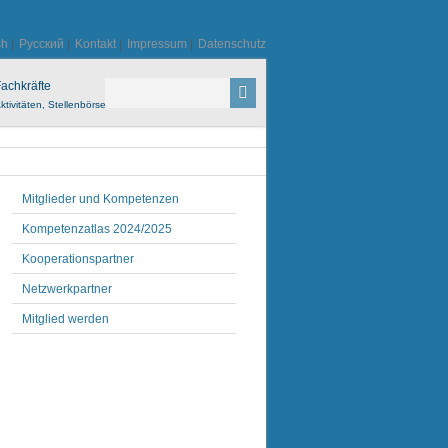
sh
|
Русский
|
Kontakt
|
Impressum
|
Datenschutz
achkräfte
ktivitäten, Stellenbörse
Mitglieder und Kompetenzen
Kompetenzatlas 2024/2025
Kooperationspartner
Netzwerkpartner
Mitglied werden