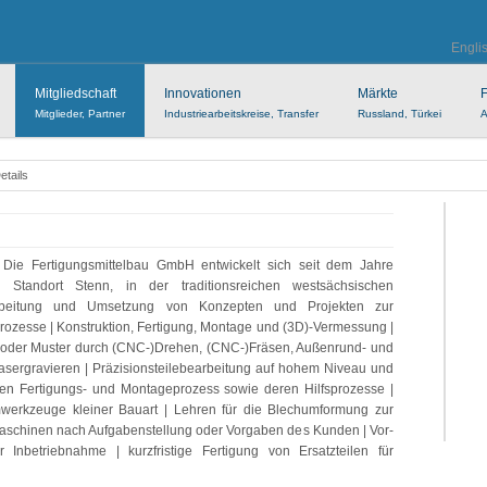
Engli
Mitgliedschaft
Innovationen
Märkte
F
Mitglieder, Partner
Industriearbeitskreise, Transfer
Russland, Türkei
A
Details
Die Fertigungsmittelbau GmbH entwickelt sich seit dem Jahre
 Standort Stenn, in der traditionsreichen westsächsischen
Erarbeitung und Umsetzung von Konzepten und Projekten zur
ozesse | Konstruktion, Fertigung, Montage und (3D)-Vermessung |
g oder Muster durch (CNC-)Drehen, (CNC-)Fräsen, Außenrund- und
asergravieren | Präzisionsteilebearbeitung auf hohem Niveau und
 den Fertigungs- und Montageprozess sowie deren Hilfsprozesse |
werkzeuge kleiner Bauart | Lehren für die Blechumformung zur
aschinen nach Aufgabenstellung oder Vorgaben des Kunden | Vor-
Inbetriebnahme | kurzfristige Fertigung von Ersatzteilen für