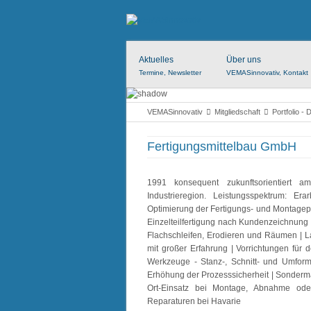
Aktuelles
Über uns
Termine, Newsletter
VEMASinnovativ, Kontakt
VEMASinnovativ
Mitgliedschaft
Portfolio - 
Fertigungsmittelbau GmbH
1991 konsequent zukunftsorientiert am
Industrieregion. Leistungsspektrum: 
Optimierung der Fertigungs- und Montagepr
Einzelteilfertigung nach Kundenzeichnun
Flachschleifen, Erodieren und Räumen | L
mit großer Erfahrung | Vorrichtungen für
Werkzeuge - Stanz-, Schnitt- und Umform
Erhöhung der Prozesssicherheit | Sonderm
Ort-Einsatz bei Montage, Abnahme oder 
Reparaturen bei Havarie