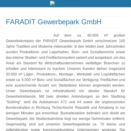
FARADIT Gewerbepark GmbH
Auf dem ca. 80.000 m² großen
Gewerbekomplex der FARADIT Gewerbepark GmbH verschmelzen 100
Jahre Tradition und Moderne miteinander. In den letzten zwei Jahrzehnten
wurden Produktions- und Lagerhallen, Büro- und Sozialbereiche sowie
das interne Straßen- und Freiflächensystem saniert und ausgebaut, um das
Areal als Standort für Wirtschaftsunternehmen vielfältiger Branchen zu
erhalten und interessant zu machen. Unseren Kunden stehen insgesamt
30.000 m² Lager-, Produktions-, Montage-, Werkstatt- und Logistikflächen
sowie ca. 6.000 m² Büro- und Sozialflächen zur Verfügung. Freiflächen und
eine ausreichende Anzahl von Stellplätzen können angemietet werden.
Unser Gewerbepark ist infrastrukturell ein idealer Standort für
Gewerbetreibende. Mit zwei direkten Anbindungen an den Stadtring
"Südring", sind die Autobahnen A72 und A4 sowie die angrenzenden
Bundesstraßen in Richtung Tschechische Republik und Annaberg in nur
wenigen Minuten gut erreichbar. Bushaltestellen befinden sich direkt am
Gewerbepark, die Straßenbahnlinie liegt nur wenige Gehminuten entfernt.
Gegenwärtig sind auf unserem Gewerbegelände ca. 70 kleine und
mittelständige sowie konzerngebundene Unternehmen ansässig. Die