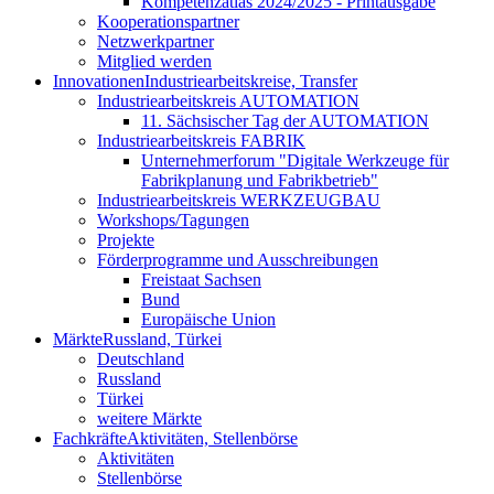
Kompetenzatlas 2024/2025 - Printausgabe
Kooperationspartner
Netzwerkpartner
Mitglied werden
Innovationen
Industriearbeitskreise, Transfer
Industriearbeitskreis AUTOMATION
11. Sächsischer Tag der AUTOMATION
Industriearbeitskreis FABRIK
Unternehmerforum "Digitale Werkzeuge für
Fabrikplanung und Fabrikbetrieb"
Industriearbeitskreis WERKZEUGBAU
Workshops/Tagungen
Projekte
Förderprogramme und Ausschreibungen
Freistaat Sachsen
Bund
Europäische Union
Märkte
Russland, Türkei
Deutschland
Russland
Türkei
weitere Märkte
Fachkräfte
Aktivitäten, Stellenbörse
Aktivitäten
Stellenbörse