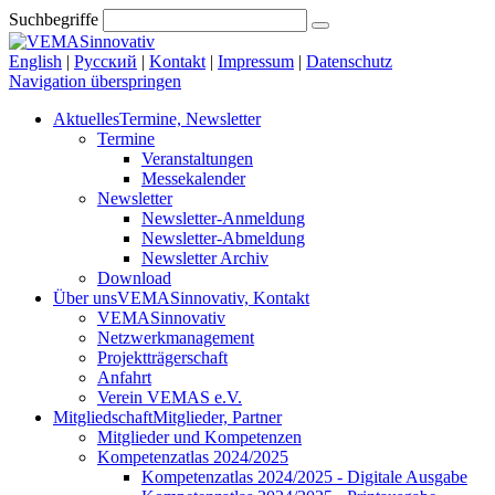
Suchbegriffe
English
|
Русский
|
Kontakt
|
Impressum
|
Datenschutz
Navigation überspringen
Aktuelles
Termine, Newsletter
Termine
Veranstaltungen
Messekalender
Newsletter
Newsletter-Anmeldung
Newsletter-Abmeldung
Newsletter Archiv
Download
Über uns
VEMASinnovativ, Kontakt
VEMASinnovativ
Netzwerkmanagement
Projektträgerschaft
Anfahrt
Verein VEMAS e.V.
Mitgliedschaft
Mitglieder, Partner
Mitglieder und Kompetenzen
Kompetenzatlas 2024/2025
Kompetenzatlas 2024/2025 - Digitale Ausgabe